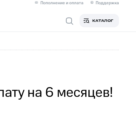
Пополнение и оплата
Поддержка
Скидка 30% на связь
Личные кабинеты
КАТАЛОГ
Мобильная связь
IM-карта для иностранцев
M
Для дома
ату на 6 месяцев!
Сервисы и подписки