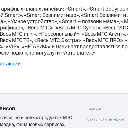
ые часы и трекеры
Умный дом
Планшеты
Акции и 
тарифных планах линейки: «Smart», «Smart Забугори
ой Smart», «Smart Безлимитище», «Smart Безлимитищ
ле при оплате с карты МТС Деньги
ra», «Умное устройство», «Smart – позвони маме», 
арифище», «Весь МТС», «Весь МТС Супер», «Весь МТС
Весь МТС mini», «Персональный», «Весь МТС Агент»,
«Весь МТС ТВ», «Весь МТС Экстра», «Весь МТС ПРО»,
, «VIP», «НЕТАРИФ» и начинает предоставляться п
осле подключения услуги «Автоплатеж».
ях акции
рвисов
Тарифы
 связи, но и новых продуктах МТС:
Связь, ТВ и интернет
 медиа, финансовых сервисах,