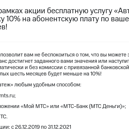
услуги, доступ к геолокации
услуги, доступ к геолокации
рамках акции бесплатную услугу «Ав
пасность
Финансы
Детям и родителям
Здоровье и 
ку 10% на абонентскую плату по ваш
в!
ive
Гудок
Мой МТС
Все приложения
 в нашем приложении
ive
Гудок
Мой МТС
Все приложения
Инвестиции
позволит вам не беспокоиться о том, что вы можете
ланс достигнет заданного вами значения или наступит
атически и без комиссии с привязанной банковской 
елых шесть месяцев будет меньше на 10%!
атеж» любым удобным способом:
mts.ru;
ход 15%
ложении «Мой МТС» или «МТС-Банк (МТС Деньги)»;
ер МТС
Настройки автоплатежа
Пополнить номер др
ход 15%
ТС.
 на карту
МТС Pay
Оплата по QR-коду за границей
и: с 26.12.2019 по 31.12.2021