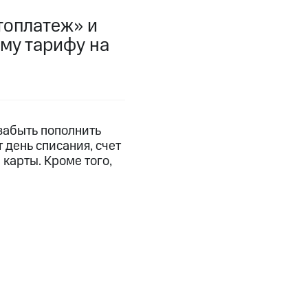
топлатеж» и
фитнес
Приложения от МТС
ему тарифу на
Приложения
Финансы
 забыть пополнить
 день списания, счет
карты. Кроме того,
угого оператора
Оплата
Интернет-магазин