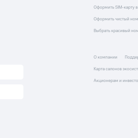
Оформить SIM-карту в
Оформить чистый но
Выбрать красивый но
О компании
Подде
Карта салонов экоси
Акционерам и инвест