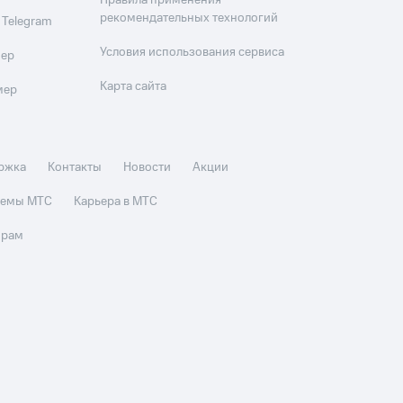
Правила применения
рекомендательных технологий
 Telegram
Условия использования сервиса
мер
Карта сайта
мер
ржка
Контакты
Новости
Акции
стемы МТС
Карьера в МТС
орам