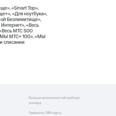
скидки
Все товары
ще», «Smart Top»,
е+», «Для ноутбука»,
«Мой Безлимитище»,
 Интернет», «Весь
 «Весь МТС 500
 «МЫ МТС+ 100», «МЫ
ри списании
Больше возможностей выбора
номера
Заменить SIM-карту