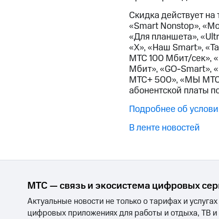
Смартфоны
Наушники и колонки
Умн
Скидка 30% на связь
Скидка действует на 
«Smart Nonstop», «М
Тарифы RED, РИИЛ и МТС Супер дешев
«Для планшета», «Ult
«X», «Наш Smart», «Т
Обзоры товаров
МТС 100 Мбит/сек», «
Мбит», «GO-Smart», 
Скидки до 40%
МТС+ 500», «МЫ МТС»
абонентской платы п
на смартфоны
Подробнее об услови
при покупке со связью МТС
В ленте новостей
МТС — связь и экосистема цифровых се
Актуальные новости не только о тарифах и услугах
цифровых приложениях для работы и отдыха, ТВ и