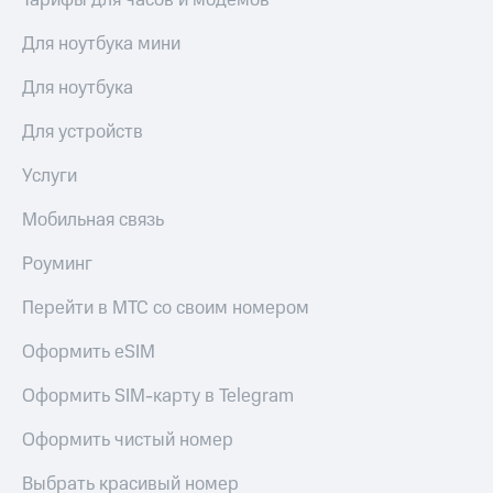
Тарифы для часов и модемов
в нашем
Скидка
приложении
на тарифы,
Для ноутбука мини
общие
КИОН
подписки
Для ноутбука
и услуги,
КИОН
доступ
Музыка
Для устройств
к геолокации
КИОН
Услуги
Кино,
Строки
музыка,
Мобильная связь
книги
Live
и не
только
Роуминг
Гудок
Безопасность
Перейти в МТС со своим номером
Мой
МТС
Финансы
Оформить eSIM
Все
Детям
Оформить SIM-карту в Telegram
приложения
и родителям
Инвестиции
Оформить чистый номер
Здоровье
и фитнес
Получайте
Выбрать красивый номер