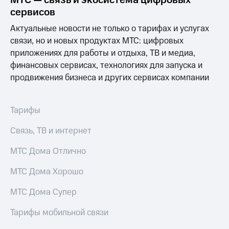
МТС — связь и экосистема цифровых
Интернет,
Выбрать
сервисов
ТВ и телефон
красивый
для дома
номер
Актуальные новости не только о тарифах и услугах
связи, но и новых продуктах МТС: цифровых
Заменить
Личный
SIM-
приложениях для работы и отдыха, ТВ и медиа,
кабинет
карту
финансовых сервисах, технологиях для запуска и
спутникового
продвижения бизнеса и других сервисах компании
ТВ
Перейти
Скачать
на
приложение
eSIM
Мой
Тарифы
МТС
Для дома
МТС
Спутниковое ТВ
Связь, ТВ и интернет
Premium
Выберите
и подключите
МТС Дома Отлично
Подписка
ТВ
на гигабайты
с выгодным
МТС Дома Хорошо
интернета,
тарифом
фильмы,
МТС Дома Супер
музыка
и многое
Интернет,
Тарифы мобильной связи
другое
ТВ и телефон
для дома