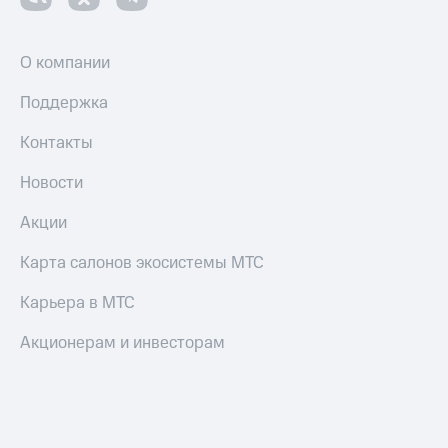
Переводы
с
О компании
телефона
на карту
Поддержка
МТС Pay
Контакты
Оплата
Новости
по QR-
коду
Акции
за границей
тернет-магазин
Карта салонов экосистемы МТС
Смартфоны
Карьера в МТС
Наушники
и
Акционерам и инвесторам
колонки
Умные
часы
и