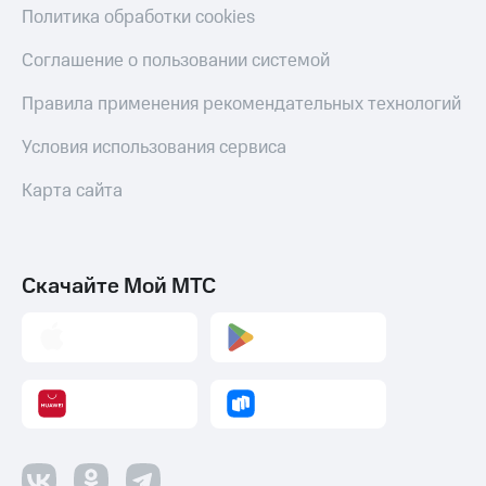
деньги
Политика обработки cookies
при
и получайте
покупке
доход 15%
Соглашение о пользовании системой
со связью
Платежи
МТС
Правила применения рекомендательных технологий
и
переводы
Условия использования сервиса
Пополнить
Карта сайта
номер
МТС
Настройки
автоплатежа
Скачайте Мой МТС
Пополнить
номер
другого
оператора
Оплата
интернета
и
ТВ