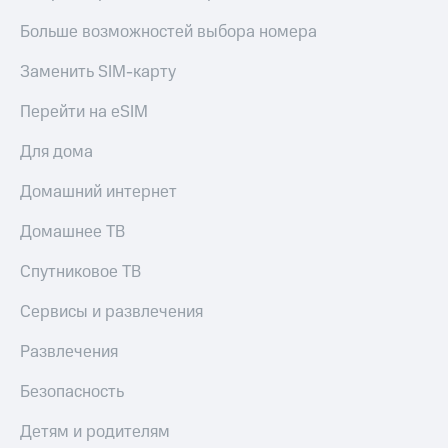
доход
Приложения
онлайн
Больше возможностей выбора номера
от МТС
Страхование
Заменить SIM-карту
Акции
Покупка
Перейти на eSIM
Приложения
полисов
КИОН
онлайн
Для дома
КИОН
Скидка 30%
Музыка
Домашний интернет
на связь
КИОН
С картой
Домашнее ТВ
Строки
МТС
Деньги
Спутниковое ТВ
Live
МТС
Сервисы и развлечения
Накопления
Гудок
Развлечения
Откладывайте
Мой
деньги
МТС
Безопасность
и получайте
доход 15%
Все
Детям и родителям
приложения