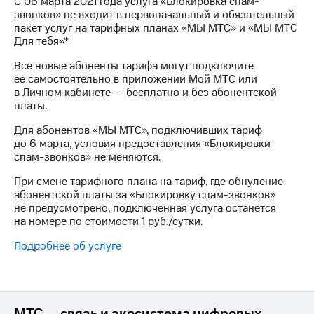
С 06 марта 2021 года услуга «Блокировка спам-
на связь
звонков» не входит в первоначальный и обязательный
пакет услуг на тарифных планах «МЫ МТС» и «МЫ МТС
Роуминг
Тарифы
Для тебя»*
RED,
Семейная
РИИЛ
Все новые абоненты тарифа могут подключите
группа
и МТС
ее самостоятельно в приложении Мой МТС или
Супер
в Личном кабинете — бесплатно и без абонентской
Заказать
дешевле
платы.
SIM-
при
карту
Для абонентов «МЫ МТС», подключивших тариф
оплате
до 6 марта, условия предоставления «Блокировки
с карты
Оформить
спам-звонков» не меняются.
МТС
eSIM
Деньги
При смене тарифного плана на тариф, где обнуление
абонентской платы за «Блокировку спам-звонков»
SIM-
Спутниковое ТВ
не предусмотрено, подключенная услуга останется
карта
на номере по стоимости 1 руб./сутки.
для
Выберите
иностранцев
и подключите
Подробнее об услуге
ТВ
Оформить
с выгодным
чистый
тарифом
номер