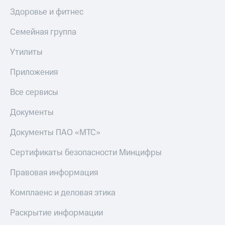
Акции
Финансы
Условия
Здоровье и фитнес
Инвестиции
пополнения
Семейная группа
Получайте
Скидка
доход
30%
Утилиты
онлайн
на связь
Страхование
Приложения
Тарифы
Покупка
RED,
Все сервисы
полисов
РИИЛ
онлайн
и МТС Супер
Документы
дешевле
Скидка 30%
при оплате
Документы ПАО «МТС»
на связь
с карты
МТС Деньги
Сертификаты безопасности Минцифры
С картой
МТС
Обзоры
Правовая информация
Деньги
товаров
МТС
Комплаенс и деловая этика
Скидки
Накопления
до 40%
Раскрытие информации
на смартфоны
Откладывайте