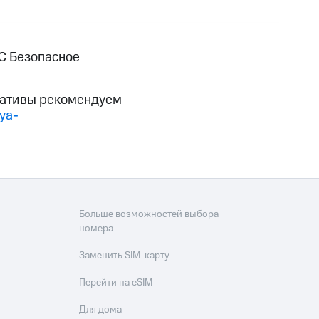
фитнес
Приложения от МТС
С Безопасное
Приложения
Финансы
рнативы рекомендуем
ya-
Больше возможностей выбора
номера
Заменить SIM-карту
угого оператора
Оплата
Перейти на eSIM
Интернет-магазин
Для дома