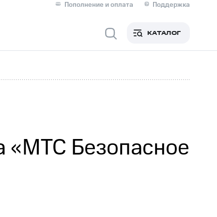
Пополнение и оплата
Поддержка
Скидка 30% на связь
Личные кабинеты
КАТАЛОГ
Мобильная связь
IM-карта для иностранцев
M
Для дома
а «МТС Безопасное
Сервисы и подписки