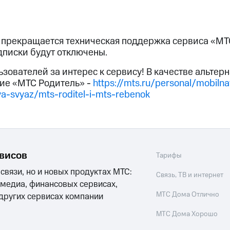
услуги, доступ к геолокации
услуги, доступ к геолокации
пасность
Финансы
Детям и родителям
Здоровье и 
а прекращается техническая поддержка сервиса «МТ
дписки будут отключены.
ive
Гудок
Мой МТС
Все приложения
ьзователей за интерес к сервису! В качестве альте
 в нашем приложении
ие «МТС Родитель» -
https://mts.ru/personal/mobilna
ya-svyaz/mts-roditel-i-mts-rebenok
ive
Гудок
Мой МТС
Все приложения
Инвестиции
рвисов
Тарифы
 связи, но и новых продуктах МТС:
Связь, ТВ и интернет
ход 15%
 медиа, финансовых сервисах,
МТС Дома Отлично
 других сервисах компании
ер МТС
Настройки автоплатежа
Пополнить номер др
ход 15%
 на карту
МТС Pay
Оплата по QR-коду за границей
МТС Дома Хорошо