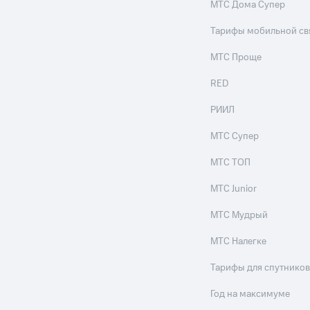
ые часы и трекеры
Умный дом
Планшеты
Акции и 
МТС Дома Супер
Тарифы мобильной св
ле при оплате с карты МТС Деньги
МТС Проще
RED
РИИЛ
МТС Супер
МТС ТОП
МТС Junior
МТС Мудрый
МТС Налегке
Тарифы для спутников
Год на максимуме