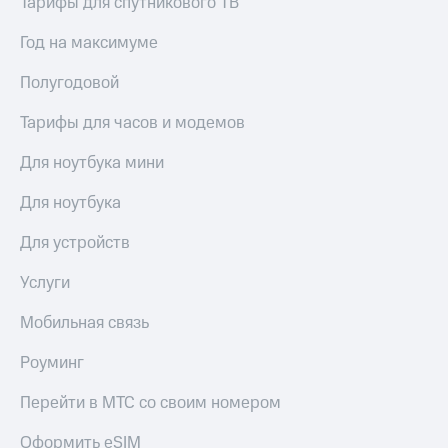
Тарифы для спутникового ТВ
Семейная
группа
Год на максимуме
Спутниковое
Скидка
ТВ
на тарифы,
Полугодовой
общие
Услуги
подписки
Тарифы для часов и модемов
и услуги,
Поддержка
доступ
Для ноутбука мини
к геолокации
висы и подписки
МТС
Для ноутбука
Сертификаты
Premium
безопасности
Для устройств
Подписка
Всё
на гигабайты
Услуги
под
интернета,
рукой
фильмы,
Мобильная связь
музыка
в Мой МТС
и многое
Роуминг
другое
Посмотрите,
что
Перейти в МТС со своим номером
Семейная
полезного
группа
есть
Оформить eSIM