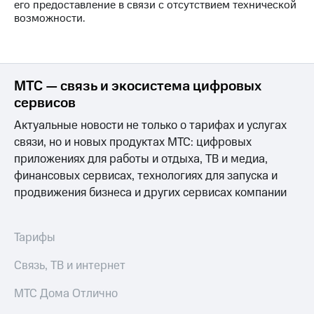
его предоставление в связи с отсутствием технической
на связь
возможности.
Роуминг
Тарифы
RED,
Семейная
РИИЛ
группа
и МТС
МТС — связь и экосистема цифровых
Супер
сервисов
Заказать
дешевле
SIM-
при
Актуальные новости не только о тарифах и услугах
карту
оплате
связи, но и новых продуктах МТС: цифровых
с карты
Оформить
МТС
приложениях для работы и отдыха, ТВ и медиа,
eSIM
Деньги
финансовых сервисах, технологиях для запуска и
продвижения бизнеса и других сервисах компании
SIM-
Спутниковое ТВ
карта
для
Выберите
иностранцев
Тарифы
и подключите
ТВ
Оформить
с выгодным
Связь, ТВ и интернет
чистый
тарифом
номер
МТС Дома Отлично