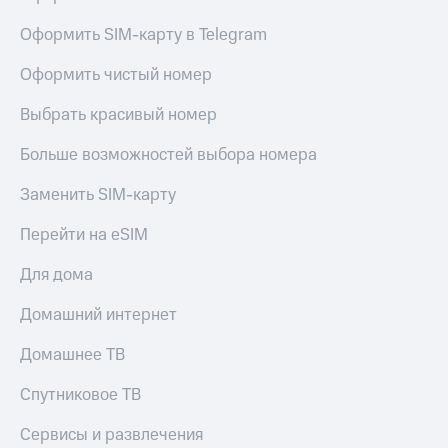
в нашем
Скидка
приложении
на тарифы,
Оформить SIM-карту в Telegram
общие
КИОН
подписки
Оформить чистый номер
и услуги,
КИОН
доступ
Музыка
Выбрать красивый номер
к геолокации
КИОН
Больше возможностей выбора номера
Кино,
Строки
музыка,
Заменить SIM-карту
книги
Live
и не
Перейти на eSIM
только
Гудок
Для дома
Безопасность
Мой
МТС
Финансы
Домашний интернет
Все
Детям
Домашнее ТВ
приложения
и родителям
Спутниковое ТВ
Инвестиции
Здоровье
и фитнес
Сервисы и развлечения
Получайте