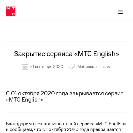
Перенести
ка 30% на связь
обильная связь
Сервисы и подписки
Интернет-магазин
Для дома
Скидка 30% на связь
Личные кабинеты
Финансы
Приложения
номер
ичные кабинеты
в МТС
Мобильная
связь
Все Новости
Тарифы
Интернет
и
ТВ
Услуги
Закрытие сервиса «МТС English»
Спутниковое
ТВ
21 сентября 2020
Мобильная связь
Роуминг
МТС
Деньги
Личный
кабинет
Мобильная связь
С 01 октября 2020 года закрывается сервис
Скачать
Перенести
«МТС English».
приложение
номер
Мой
в МТС
МТС
Акции
Тарифы
Благодарим всех пользователей сервиса «МТС English»
и сообщаем, что с 1 октября 2020 года прекращается
Скидка 30%
Услуги