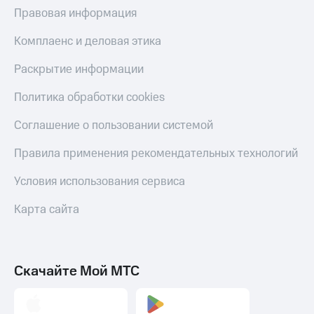
Акции
Финансы
Правовая информация
Условия
Инвестиции
пополнения
Комплаенс и деловая этика
Получайте
Скидка
доход
Раскрытие информации
30%
онлайн
на связь
Политика обработки cookies
Страхование
Тарифы
Покупка
Соглашение о пользовании системой
RED,
полисов
РИИЛ
онлайн
Правила применения рекомендательных технологий
и МТС Супер
дешевле
Скидка 30%
при оплате
Условия использования сервиса
на связь
с карты
МТС Деньги
Карта сайта
С картой
МТС
Обзоры
Деньги
товаров
МТС
Скачайте Мой МТС
Скидки
Накопления
до 40%
на смартфоны
Откладывайте