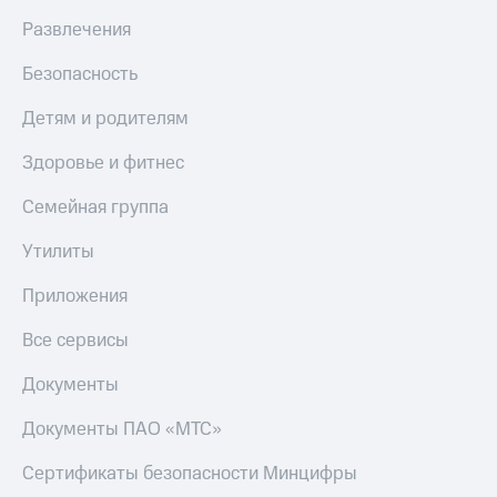
доход
Приложения
Развлечения
онлайн
от МТС
Страхование
Безопасность
Акции
Покупка
Детям и родителям
Приложения
полисов
КИОН
онлайн
Здоровье и фитнес
КИОН
Скидка 30%
Семейная группа
Музыка
на связь
Утилиты
КИОН
С картой
Строки
МТС
Приложения
Деньги
Live
МТС
Все сервисы
Накопления
Гудок
Документы
Откладывайте
Мой
деньги
МТС
Документы ПАО «МТС»
и получайте
доход 15%
Все
Сертификаты безопасности Минцифры
приложения