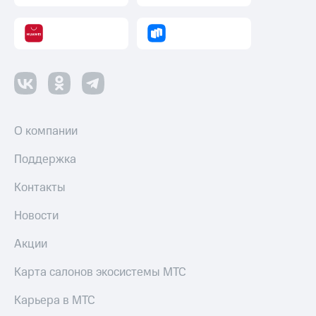
деньги
при
и получайте
покупке
доход 15%
со связью
Платежи
МТС
и
переводы
Пополнить
номер
О компании
МТС
Поддержка
Настройки
автоплатежа
Контакты
Пополнить
Новости
номер
другого
Акции
оператора
Оплата
Карта салонов экосистемы МТС
интернета
и
Карьера в МТС
ТВ