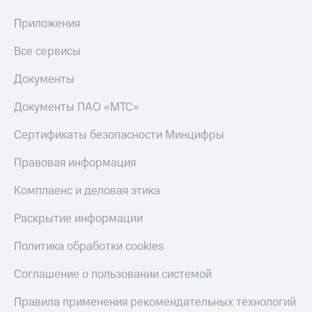
Акции
Финансы
Условия
Инвестиции
Приложения
пополнения
Получайте
Все сервисы
Скидка
доход
30%
онлайн
Документы
на связь
Страхование
Документы ПАО «МТС»
Тарифы
Покупка
RED,
Сертификаты безопасности Минцифры
полисов
РИИЛ
онлайн
и МТС Супер
Правовая информация
дешевле
Скидка 30%
при оплате
на связь
Комплаенс и деловая этика
с карты
МТС Деньги
С картой
Раскрытие информации
МТС
Обзоры
Деньги
товаров
Политика обработки cookies
МТС
Скидки
Соглашение о пользовании системой
Накопления
до 40%
на смартфоны
Правила применения рекомендательных технологий
Откладывайте