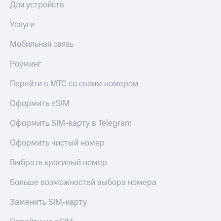
в нашем
Для устройств
Скидка
приложении
на тарифы,
Услуги
общие
КИОН
подписки
и услуги,
Мобильная связь
КИОН
доступ
Музыка
к геолокации
Роуминг
КИОН
Кино,
Перейти в МТС со своим номером
Строки
музыка,
книги
Live
Оформить eSIM
и не
только
Гудок
Оформить SIM-карту в Telegram
Безопасность
Мой
Оформить чистый номер
МТС
Финансы
Выбрать красивый номер
Все
Детям
приложения
Больше возможностей выбора номера
и родителям
Инвестиции
Здоровье
Заменить SIM-карту
и фитнес
Получайте