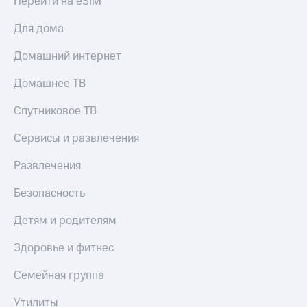
Перейти на eSIM
доход
Приложения
онлайн
от МТС
Для дома
Страхование
Акции
Домашний интернет
Покупка
Приложения
полисов
Домашнее ТВ
КИОН
онлайн
Спутниковое ТВ
КИОН
Скидка 30%
Музыка
на связь
Сервисы и развлечения
КИОН
С картой
Развлечения
Строки
МТС
Деньги
Безопасность
Live
МТС
Детям и родителям
Накопления
Гудок
Откладывайте
Мой
Здоровье и фитнес
деньги
МТС
и получайте
Семейная группа
доход 15%
Все
приложения
Утилиты