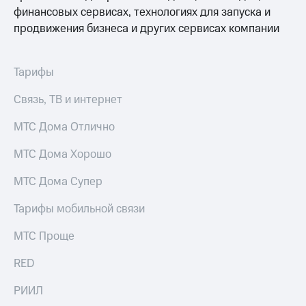
Интернет,
Выбрать
финансовых сервисах, технологиях для запуска и
ТВ и телефон
красивый
для дома
продвижения бизнеса и других сервисах компании
номер
Заменить
Личный
SIM-
Тарифы
кабинет
карту
спутникового
Связь, ТВ и интернет
ТВ
Перейти
Скачать
на
МТС Дома Отлично
приложение
eSIM
Мой
МТС Дома Хорошо
МТС
Для дома
МТС
Спутниковое ТВ
МТС Дома Супер
Premium
Выберите
и подключите
Подписка
Тарифы мобильной связи
ТВ
на гигабайты
с выгодным
интернета,
МТС Проще
тарифом
фильмы,
музыка
RED
и многое
Интернет,
другое
ТВ и телефон
РИИЛ
для дома