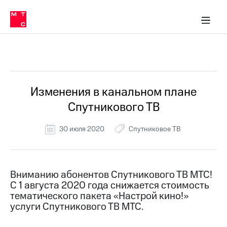
Перенести
ка 30% на связь
обильная связь
Сервисы и подписки
Интернет-магазин
Для дома
Скидка 30% на связь
Личные кабинеты
Финансы
Приложения
номер
ичные кабинеты
в МТС
Мобильная
связь
Все Новости
Тарифы
Интернет
и
ТВ
Услуги
Изменения в канальном плане
Спутниковое
Спутникового ТВ
ТВ
Роуминг
МТС
30 июля 2020
Спутниковое ТВ
Деньги
Личный
кабинет
Мобильная связь
Скачать
Перенести
Вниманию абонентов Спутникового ТВ МТС!
приложение
номер
С 1 августа 2020 года снижается стоимость
Мой
в МТС
МТС
тематического пакета «Настрой кино!»
Акции
услуги Спутникового ТВ МТС.
Тарифы
Скидка 30%
Услуги