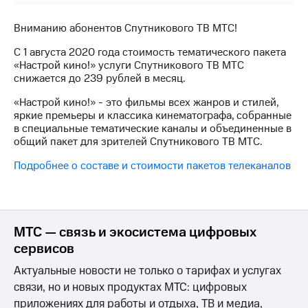
на связь
Вниманию абонентов Спутникового ТВ МТС!
Роуминг
Тарифы
RED,
С 1 августа 2020 года стоимость тематического пакета
Семейная
РИИЛ
«Настрой кино!» услуги Спутникового ТВ МТС
группа
и МТС
снижается до 239 рублей в месяц.
Супер
Заказать
«Настрой кино!» - это фильмы всех жанров и стилей,
дешевле
SIM-
яркие премьеры и классика кинематографа, собранные
при
карту
в специальные тематические каналы и объединенные в
оплате
общий пакет для зрителей Спутникового ТВ МТС.
с карты
Оформить
МТС
Подробнее о составе и стоимости пакетов телеканалов
eSIM
Деньги
SIM-
Спутниковое ТВ
карта
для
Выберите
МТС — связь и экосистема цифровых
иностранцев
и подключите
ТВ
сервисов
Оформить
с выгодным
Актуальные новости не только о тарифах и услугах
чистый
тарифом
номер
связи, но и новых продуктах МТС: цифровых
приложениях для работы и отдыха, ТВ и медиа,