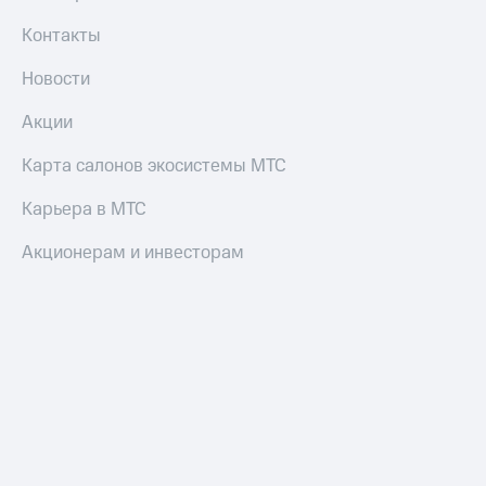
Переводы
Контакты
с
телефона
Новости
на карту
Акции
МТС Pay
Карта салонов экосистемы МТС
Оплата
по QR-
Карьера в МТС
коду
за границей
Акционерам и инвесторам
тернет-магазин
Смартфоны
Наушники
и
колонки
Умные
часы
и