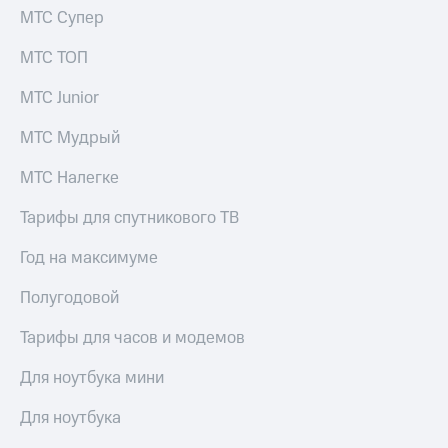
Семейная
МТС Супер
группа
Спутниковое
МТС ТОП
Скидка
ТВ
на тарифы,
МТС Junior
общие
Услуги
подписки
МТС Мудрый
и услуги,
Поддержка
доступ
к геолокации
МТС Налегке
висы и подписки
МТС
Сертификаты
Premium
Тарифы для спутникового ТВ
безопасности
Подписка
Год на максимуме
Всё
на гигабайты
под
интернета,
Полугодовой
рукой
фильмы,
музыка
в Мой МТС
Тарифы для часов и модемов
и многое
другое
Посмотрите,
Для ноутбука мини
что
Семейная
полезного
Для ноутбука
группа
есть