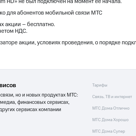
um HD» не был подключен на момент ее начала.
ые часы и трекеры
Умный дом
Планшеты
Акции и 
ько для абонентов мобильной связи МТС
ле при оплате с карты МТС Деньги
х акции – бесплатно.
четом НДС.
заторе акции, условиях проведения, о порядке подк
рвисов
Тарифы
 связи, но и новых продуктах МТС:
Связь, ТВ и интернет
 медиа, финансовых сервисах,
МТС Дома Отлично
 других сервисах компании
МТС Дома Хорошо
МТС Дома Супер