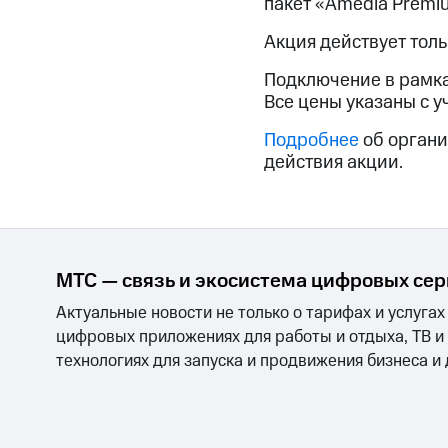
пакет «Amedia Premi
Смартфоны
Наушники и колонки
Умн
Скидка 30% на связь
Акция действует тол
Тарифы RED, РИИЛ и МТС Супер дешев
Подключение в рамка
Все цены указаны с у
Обзоры товаров
Подробнее
об органи
Скидки до 40%
действия акции.
на смартфоны
при покупке со связью МТС
МТС — связь и экосистема цифровых се
Актуальные новости не только о тарифах и услугах
цифровых приложениях для работы и отдыха, ТВ и
технологиях для запуска и продвижения бизнеса и