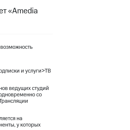
ет «Amedia
фитнес
Приложения от МТС
Приложения
Финансы
 возможность
одписки и услуги>ТВ
нов ведущих студий
– одновременно со
 Трансляции
угого оператора
Оплата
ляется на
ненты, у которых
Интернет-магазин