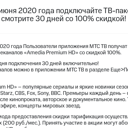
услуги, доступ к геолокации
услуги, доступ к геолокации
 июня 2020 года подключайте ТВ-пак
пасность
Финансы
Детям и родителям
Здоровье и 
 смотрите 30 дней со 100% скидкой!
ive
Гудок
Мой МТС
Все приложения
 в нашем приложении
 2020 года Пользователи приложения МТС ТВ получат
леканалов «Amedia Premium HD» со скидкой 100%.
ive
Гудок
Мой МТС
Все приложения
Инвестиции
 дня подключения 30 дней включительно!
налов можно в приложении МТС ТВ в разделе Еще>П
um HD» – популярные сериалы и яркие новинки сезо
 Starz, CBS, Fox, Sony, BBC. Премьеры каждый день 
сле кинопроката, авторское и документальное кино.
ход 15%
эфире, концерты мировых звезд.
ер МТС
Настройки автоплатежа
Пополнить номер др
ход 15%
иода предоставления скидки тарификация осуществ
 на карту
МТС Pay
Оплата по QR-коду за границей
 (200 руб./мес.). Принять участие в акции могут або