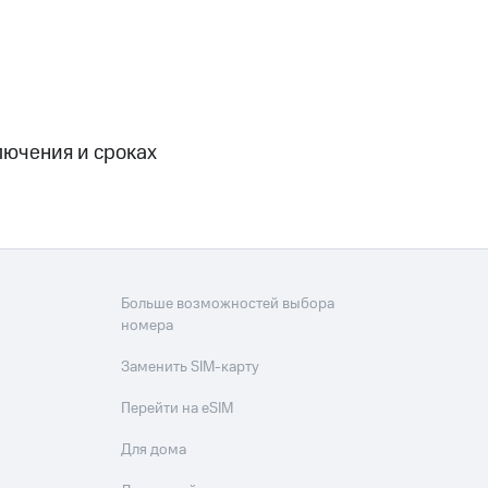
скидки
Все товары
лючения и сроках
Больше возможностей выбора
номера
Заменить SIM-карту
Перейти на eSIM
Для дома