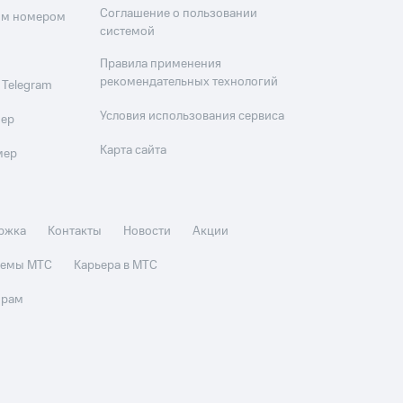
Соглашение о пользовании
оим номером
системой
Правила применения
рекомендательных технологий
 Telegram
Условия использования сервиса
мер
Карта сайта
мер
ржка
Контакты
Новости
Акции
стемы МТС
Карьера в МТС
орам