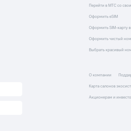
Перейти в МТС со св
Оформить eSIM
Оформить SIM-карту в
Оформить чистый но
Выбрать красивый но
О компании
Подде
Карта салонов экоси
Акционерам и инвест