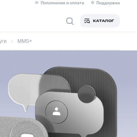
Пополнение и оплата
Поддержка
Скидка 30% на связь
Личные кабинеты
КАТАЛОГ
Мобильная связь
уги
MMS+
IM-карта для иностранцев
M
Для дома
Сервисы и подписки
фитнес
Приложения от МТС