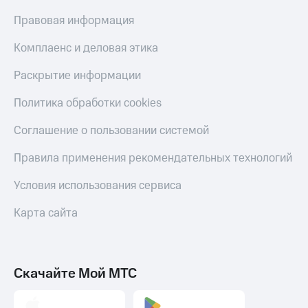
Пополнить
Правовая информация
номер
МТС
Комплаенс и деловая этика
Настройки
Раскрытие информации
автоплатежа
Политика обработки cookies
Пополнить
номер
Соглашение о пользовании системой
другого
оператора
Правила применения рекомендательных технологий
Оплата
Условия использования сервиса
интернета
и
Карта сайта
ТВ
Переводы
с
телефона
Скачайте Мой МТС
на карту
МТС Pay