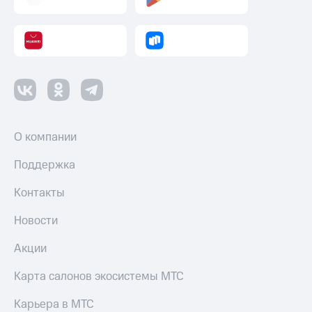
Оплата
по QR-
коду
за границей
тернет-магазин
Смартфоны
Наушники
О компании
и
колонки
Поддержка
Умные
Контакты
часы
и
Новости
трекеры
Акции
Умный
дом
Карта салонов экосистемы МТС
Планшеты
Карьера в МТС