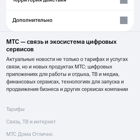
Территория действия
Выбрать
ТВ и телефон
красивый
для дома
номер
Личный
Дополнительно
Заменить
кабинет
SIM-
спутникового
карту
ТВ
МТС — связь и экосистема цифровых
Скачать
сервисов
Перейти
приложение
на
Мой
Актуальные новости не только о тарифах и услугах
eSIM
МТС
связи, но и новых продуктах МТС: цифровых
МТС
Для дома
Premium
приложениях для работы и отдыха, ТВ и медиа,
Спутниковое ТВ
финансовых сервисах, технологиях для запуска и
Выберите
Подписка
продвижения бизнеса и других сервисах компании
и подключите
на гигабайты
ТВ
интернета,
с выгодным
фильмы,
тарифом
музыка
Тарифы
и многое
Интернет,
другое
Связь, ТВ и интернет
ТВ и телефон
Семейная
для дома
группа
МТС Дома Отлично