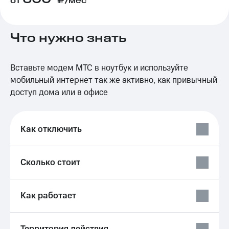
от
₽/мес
на связь
Роуминг
Тарифы
Что нужно знать
RED,
Семейная
РИИЛ
группа
и МТС
Супер
Вставьте модем МТС в ноутбук и используйте
Заказать
дешевле
мобильный интернет так же активно, как привычный
SIM-
при
доступ дома или в офисе
карту
оплате
с карты
Оформить
МТС
eSIM
Деньги
Как отключить
SIM-
Спутниковое ТВ
карта
Сколько стоит
для
Выберите
иностранцев
и подключите
ТВ
Оформить
с выгодным
Как работает
чистый
тарифом
номер
Интернет,