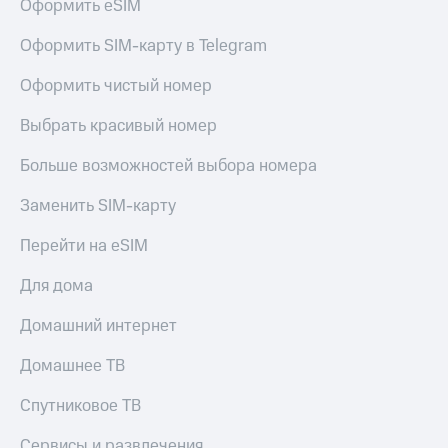
Оформить eSIM
Акции
Покупка
полисов
Оформить SIM-карту в Telegram
Приложения
онлайн
КИОН
Скидка 30%
Оформить чистый номер
на связь
КИОН
Выбрать красивый номер
Музыка
С картой
МТС
КИОН
Больше возможностей выбора номера
Деньги
Строки
МТС
Заменить SIM-карту
Накопления
Live
Перейти на eSIM
Откладывайте
Гудок
деньги
Для дома
и получайте
Мой
доход 15%
МТС
Акции
Домашний интернет
Условия
Все
пополнения
Домашнее ТВ
приложения
Финансы
Скидка
Спутниковое ТВ
Инвестиции
30%
на связь
Сервисы и развлечения