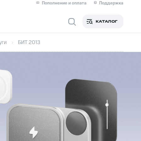
Пополнение и оплата
Поддержка
Скидка 30% на связь
Личные кабинеты
КАТАЛОГ
Мобильная связь
уги
БИТ 2013
IM-карта для иностранцев
M
Для дома
Сервисы и подписки
фитнес
Приложения от МТС