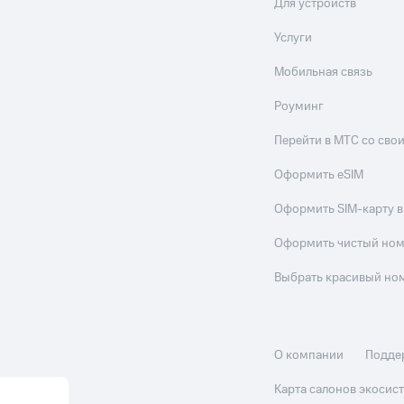
Для устройств
Услуги
Мобильная связь
Роуминг
Перейти в МТС со св
Оформить eSIM
Оформить SIM-карту в
Оформить чистый но
Выбрать красивый но
О компании
Подде
Карта салонов экоси