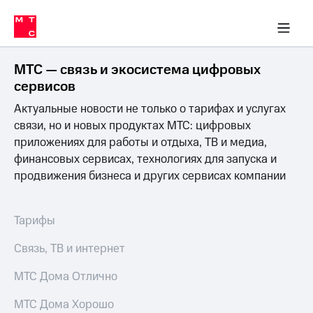
Перенести
ка 30% на связь
обильная связь
Сервисы и подписки
Интернет-магазин
Для дома
Скидка 30% на связь
Личные кабинеты
Финансы
Приложения
номер
ичные кабинеты
в МТС
Мобильная
связь
МТС — связь и экосистема цифровых
Тарифы
Интернет
сервисов
и
Актуальные новости не только о тарифах и услугах
ТВ
Услуги
связи, но и новых продуктах МТС: цифровых
Спутниковое
приложениях для работы и отдыха, ТВ и медиа,
ТВ
финансовых сервисах, технологиях для запуска и
Роуминг
продвижения бизнеса и других сервисах компании
МТС
Деньги
Личный
кабинет
Мобильная связь
Тарифы
Скачать
Перенести
приложение
номер
Связь, ТВ и интернет
Мой
в МТС
МТС
МТС Дома Отлично
Акции
Тарифы
МТС Дома Хорошо
Скидка 30%
Услуги