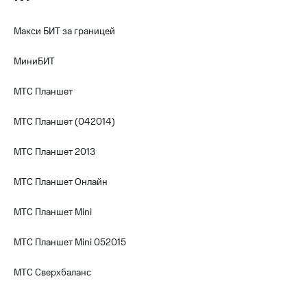
Переводы
Макси БИТ за границей
с
телефона
на карту
МиниБИТ
МТС Pay
МТС Планшет
Оплата
МТС Планшет (042014)
по QR-
коду
за границей
МТС Планшет 2013
тернет-магазин
МТС Планшет Онлайн
Смартфоны
МТС Планшет Mini
Наушники
и
МТС Планшет Mini 052015
колонки
Умные
МТС Сверхбаланс
часы
и