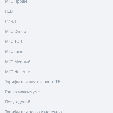
МТС Проще
RED
РИИЛ
МТС Супер
МТС ТОП
МТС Junior
МТС Мудрый
МТС Налегке
Тарифы для спутникового ТВ
Год на максимуме
Полугодовой
Тарифы для часов и модемов