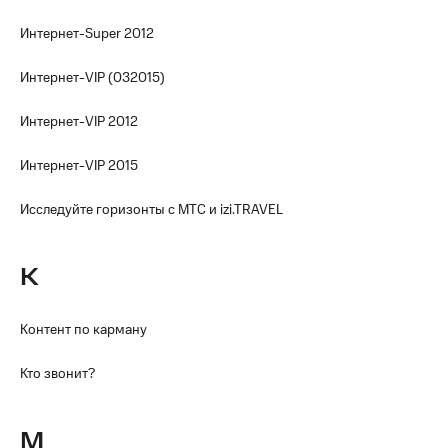
деньги
при
и получайте
Интернет-Super 2012
покупке
доход 15%
со связью
Интернет-VIP (032015)
Платежи
МТС
и
переводы
Интернет-VIP 2012
Пополнить
Интернет-VIP 2015
номер
МТС
Исследуйте горизонты с МТС и izi.TRAVEL
Настройки
автоплатежа
К
Пополнить
номер
другого
Контент по карману
оператора
Кто звонит?
Оплата
интернета
и
М
ТВ