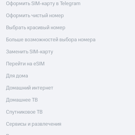
Семейная
Оформить SIM-карту в Telegram
группа
Спутниковое
Оформить чистый номер
Скидка
ТВ
на тарифы,
Выбрать красивый номер
общие
Услуги
подписки
Больше возможностей выбора номера
и услуги,
Поддержка
доступ
Заменить SIM-карту
к геолокации
висы и подписки
МТС
Сертификаты
Перейти на eSIM
Premium
безопасности
Для дома
Подписка
Всё
на гигабайты
под
Домашний интернет
интернета,
рукой
фильмы,
музыка
в Мой МТС
Домашнее ТВ
и многое
другое
Спутниковое ТВ
Посмотрите,
что
Семейная
полезного
Сервисы и развлечения
группа
есть