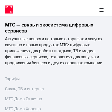
Перенести
ка 30% на связь
обильная связь
Сервисы и подписки
Интернет-магазин
Для дома
Скидка 30% на связь
Личные кабинеты
Финансы
Приложения
номер
ичные кабинеты
в МТС
Мобильная
связь
МТС — связь и экосистема цифровых
Тарифы
Интернет
сервисов
и
Актуальные новости не только о тарифах и услугах
ТВ
Услуги
связи, но и новых продуктах МТС: цифровых
Спутниковое
приложениях для работы и отдыха, ТВ и медиа,
ТВ
финансовых сервисах, технологиях для запуска и
Роуминг
продвижения бизнеса и других сервисах компании
МТС
Деньги
Личный
кабинет
Мобильная связь
Тарифы
Скачать
Перенести
приложение
номер
Связь, ТВ и интернет
Мой
в МТС
МТС
МТС Дома Отлично
Акции
Тарифы
МТС Дома Хорошо
Скидка 30%
Услуги