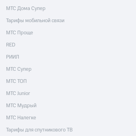
на связь
МТС Дома Супер
Роуминг
Тарифы
Тарифы мобильной связи
RED,
Семейная
РИИЛ
МТС Проще
группа
и МТС
Супер
RED
Заказать
дешевле
SIM-
при
карту
РИИЛ
оплате
с карты
Оформить
МТС
МТС Супер
eSIM
Деньги
МТС ТОП
SIM-
Спутниковое ТВ
карта
МТС Junior
для
Выберите
иностранцев
и подключите
МТС Мудрый
ТВ
Оформить
с выгодным
МТС Налегке
чистый
тарифом
номер
Тарифы для спутникового ТВ