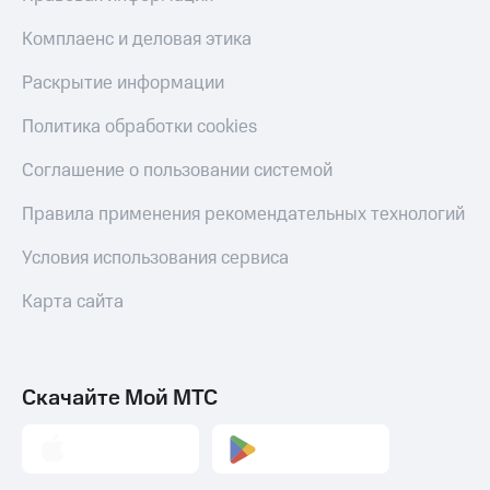
доход
Приложения
онлайн
Комплаенс и деловая этика
от МТС
Страхование
Акции
Раскрытие информации
Покупка
Приложения
Политика обработки cookies
полисов
КИОН
онлайн
Соглашение о пользовании системой
КИОН
Скидка 30%
Музыка
на связь
Правила применения рекомендательных технологий
КИОН
С картой
Условия использования сервиса
Строки
МТС
Деньги
Карта сайта
Live
МТС
Накопления
Гудок
Откладывайте
Мой
Скачайте Мой МТС
деньги
МТС
и получайте
доход 15%
Все
приложения