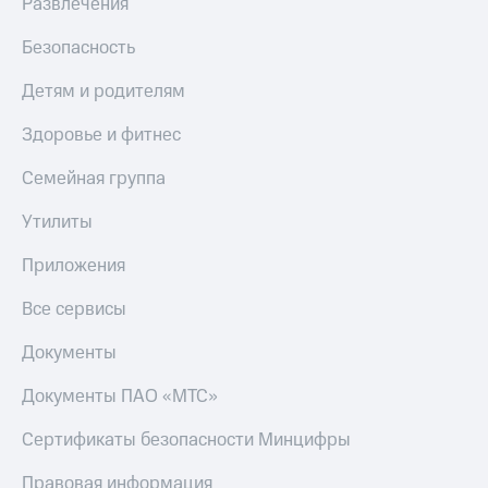
в нашем
Развлечения
Скидка
приложении
на тарифы,
Безопасность
общие
КИОН
подписки
Детям и родителям
и услуги,
КИОН
доступ
Музыка
Здоровье и фитнес
к геолокации
КИОН
Кино,
Семейная группа
Строки
музыка,
книги
Утилиты
Live
и не
только
Приложения
Гудок
Безопасность
Все сервисы
Мой
МТС
Финансы
Документы
Все
Детям
приложения
Документы ПАО «МТС»
и родителям
Инвестиции
Сертификаты безопасности Минцифры
Здоровье
и фитнес
Получайте
Правовая информация