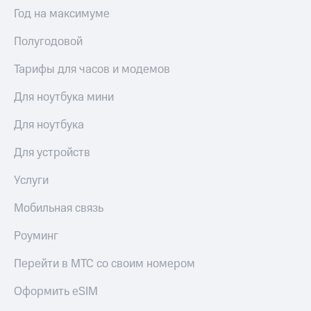
Интернет,
Выбрать
Год на максимуме
ТВ и телефон
красивый
для дома
номер
Полугодовой
Заменить
Личный
SIM-
Тарифы для часов и модемов
кабинет
карту
спутникового
Для ноутбука мини
ТВ
Перейти
Скачать
на
Для ноутбука
приложение
eSIM
Мой
Для устройств
МТС
Для дома
МТС
Спутниковое ТВ
Услуги
Premium
Выберите
и подключите
Мобильная связь
Подписка
ТВ
на гигабайты
с выгодным
Роуминг
интернета,
тарифом
фильмы,
Перейти в МТС со своим номером
музыка
и многое
Интернет,
другое
Оформить eSIM
ТВ и телефон
для дома