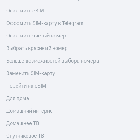
Акции
Покупка
Оформить eSIM
полисов
Приложения
онлайн
КИОН
Оформить SIM-карту в Telegram
Скидка 30%
на связь
КИОН
Оформить чистый номер
Музыка
С картой
МТС
Выбрать красивый номер
КИОН
Деньги
Строки
МТС
Больше возможностей выбора номера
Накопления
Live
Заменить SIM-карту
Откладывайте
Гудок
деньги
Перейти на eSIM
и получайте
Мой
доход 15%
Для дома
МТС
Акции
Условия
Все
Домашний интернет
пополнения
приложения
Финансы
Домашнее ТВ
Скидка
Инвестиции
30%
Спутниковое ТВ
на связь