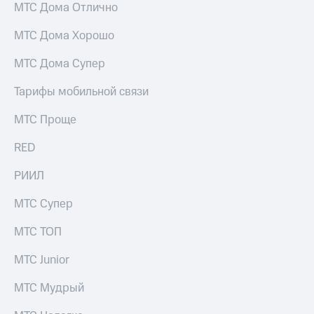
МТС Дома Отлично
Спутниковое
Скидка
ТВ
на тарифы,
МТС Дома Хорошо
общие
Услуги
подписки
и услуги,
МТС Дома Супер
Поддержка
доступ
к геолокации
Тарифы мобильной связи
Сертификаты
висы и подписки
МТС
безопасности
МТС Проще
Premium
Всё
RED
Подписка
под
на гигабайты
рукой
РИИЛ
интернета,
в Мой МТС
фильмы,
МТС Супер
музыка
Посмотрите,
и многое
что
МТС ТОП
другое
полезного
Семейная
есть
МТС Junior
группа
в нашем
приложении
МТС Мудрый
Скидка
на тарифы,
КИОН