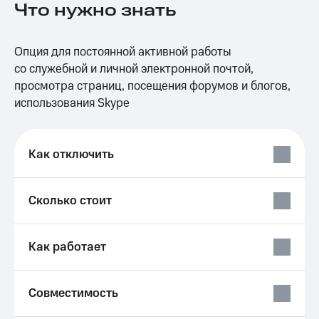
Что нужно знать
на связь
Роуминг
Тарифы
Опция для постоянной активной работы
RED,
Семейная
РИИЛ
со служебной и личной электронной почтой,
группа
и МТС
просмотра страниц, посещения форумов и блогов,
Супер
использования Skype
Заказать
дешевле
SIM-
при
карту
оплате
с карты
Как отключить
Оформить
МТС
eSIM
Деньги
Сколько стоит
SIM-
Спутниковое ТВ
карта
для
Выберите
иностранцев
и подключите
Как работает
ТВ
Оформить
с выгодным
чистый
тарифом
Совместимость
номер
Интернет,