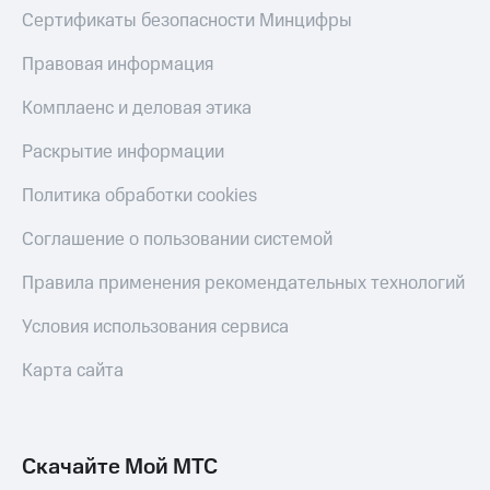
Сертификаты безопасности Минцифры
Пополнить
номер
Правовая информация
МТС
Комплаенс и деловая этика
Настройки
автоплатежа
Раскрытие информации
Пополнить
Политика обработки cookies
номер
другого
Соглашение о пользовании системой
оператора
Оплата
Правила применения рекомендательных технологий
интернета
и
Условия использования сервиса
ТВ
Карта сайта
Переводы
с
телефона
на карту
Скачайте Мой МТС
МТС Pay