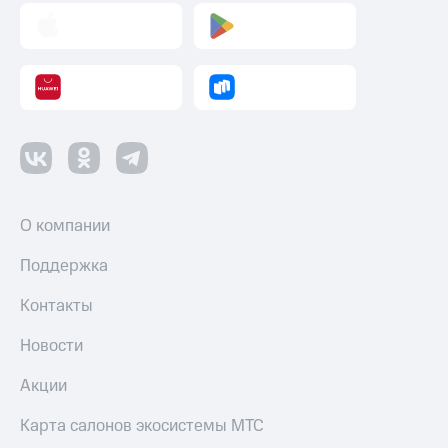
Оплата
по QR-
коду
за границей
тернет-магазин
Смартфоны
Наушники
и
О компании
колонки
Поддержка
Умные
часы
и
Контакты
трекеры
Новости
Умный
дом
Акции
Планшеты
Карта салонов экосистемы МТС