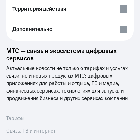
Выбрать
ТВ и телефон
красивый
для дома
Территория действия
номер
Личный
Заменить
кабинет
Дополнительно
SIM-
спутникового
карту
ТВ
Скачать
Перейти
приложение
МТС — связь и экосистема цифровых
на
Мой
сервисов
eSIM
МТС
МТС
Актуальные новости не только о тарифах и услугах
Для дома
Premium
связи, но и новых продуктах МТС: цифровых
Спутниковое ТВ
приложениях для работы и отдыха, ТВ и медиа,
Выберите
Подписка
и подключите
финансовых сервисах, технологиях для запуска и
на гигабайты
ТВ
интернета,
продвижения бизнеса и других сервисах компании
с выгодным
фильмы,
тарифом
музыка
и многое
Тарифы
Интернет,
другое
ТВ и телефон
Семейная
Связь, ТВ и интернет
для дома
группа