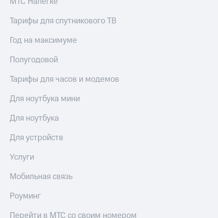
МТС Налегке
общие
подписки
КИОН
и услуги,
Тарифы для спутникового ТВ
Музыка
доступ
к геолокации
Год на максимуме
КИОН
Кино,
Строки
музыка,
Полугодовой
книги
Live
и не
Тарифы для часов и модемов
только
Гудок
Для ноутбука мини
Безопасность
Мой
МТС
Для ноутбука
Финансы
Все
Для устройств
Детям
приложения
и родителям
Услуги
Инвестиции
Здоровье
Мобильная связь
и фитнес
Получайте
доход
Приложения
Роуминг
онлайн
от МТС
Страхование
Перейти в МТС со своим номером