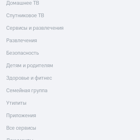
Домашнее ТВ
Акции
Покупка
полисов
Спутниковое ТВ
Приложения
онлайн
КИОН
Скидка 30%
Сервисы и развлечения
на связь
КИОН
Музыка
Развлечения
С картой
МТС
КИОН
Безопасность
Деньги
Строки
МТС
Детям и родителям
Накопления
Live
Откладывайте
Здоровье и фитнес
Гудок
деньги
и получайте
Семейная группа
Мой
доход 15%
МТС
Акции
Утилиты
Условия
Все
пополнения
Приложения
приложения
Финансы
Скидка
Все сервисы
Инвестиции
30%
на связь