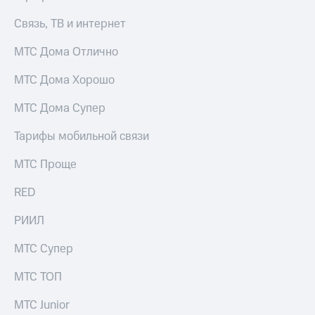
Выбрать
ТВ и телефон
красивый
для дома
Связь, ТВ и интернет
номер
Личный
МТС Дома Отлично
Заменить
кабинет
SIM-
спутникового
МТС Дома Хорошо
карту
ТВ
Скачать
МТС Дома Супер
Перейти
приложение
на
Мой
Тарифы мобильной связи
eSIM
МТС
МТС
МТС Проще
Для дома
Premium
Спутниковое ТВ
Выберите
Подписка
RED
и подключите
на гигабайты
ТВ
интернета,
РИИЛ
с выгодным
фильмы,
тарифом
музыка
МТС Супер
и многое
Интернет,
другое
МТС ТОП
ТВ и телефон
Семейная
для дома
группа
МТС Junior