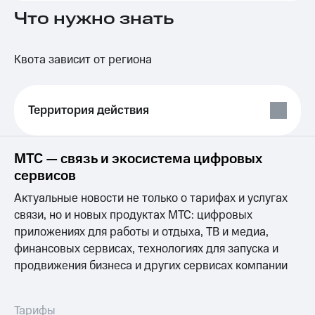
на связь
Что нужно знать
Роуминг
Тарифы
RED,
Квота зависит от региона
Семейная
РИИЛ
группа
и МТС
Супер
Заказать
дешевле
Территория действия
SIM-
при
карту
оплате
с карты
МТС — связь и экосистема цифровых
Оформить
МТС
eSIM
Деньги
сервисов
SIM-
Актуальные новости не только о тарифах и услугах
Спутниковое ТВ
карта
связи, но и новых продуктах МТС: цифровых
для
Выберите
приложениях для работы и отдыха, ТВ и медиа,
иностранцев
и подключите
финансовых сервисах, технологиях для запуска и
ТВ
Оформить
продвижения бизнеса и других сервисах компании
с выгодным
чистый
тарифом
номер
Интернет,
Тарифы