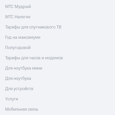
Спутниковое
Скидка
МТС Мудрый
ТВ
на тарифы,
общие
МТС Налегке
Услуги
подписки
и услуги,
Тарифы для спутникового ТВ
Поддержка
доступ
к геолокации
Год на максимуме
Сертификаты
висы и подписки
МТС
безопасности
Premium
Полугодовой
Всё
Подписка
под
Тарифы для часов и модемов
на гигабайты
рукой
интернета,
Для ноутбука мини
в Мой МТС
фильмы,
музыка
Для ноутбука
Посмотрите,
и многое
что
другое
Для устройств
полезного
Семейная
есть
группа
в нашем
Услуги
приложении
Скидка
Мобильная связь
на тарифы,
КИОН