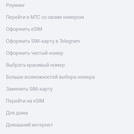
общие
Роуминг
подписки
КИОН
и услуги,
Музыка
Перейти в МТС со своим номером
доступ
к геолокации
КИОН
Оформить eSIM
Кино,
Строки
музыка,
книги
Оформить SIM-карту в Telegram
Live
и не
только
Оформить чистый номер
Гудок
Безопасность
Выбрать красивый номер
Мой
МТС
Финансы
Больше возможностей выбора номера
Все
Детям
приложения
Заменить SIM-карту
и родителям
Инвестиции
Перейти на eSIM
Здоровье
и фитнес
Получайте
Для дома
доход
Приложения
онлайн
Домашний интернет
от МТС
Страхование