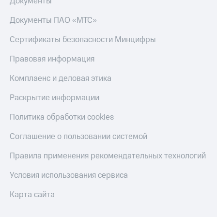
Документы
Получайте
доход
Тарифы
онлайн
Документы ПАО «МТС»
RED,
Страхование
РИИЛ
Сертификаты безопасности Минцифры
и МТС Супер
Покупка
дешевле
полисов
Правовая информация
при оплате
онлайн
с карты
Скидка 30%
Комплаенс и деловая этика
МТС Деньги
на связь
Раскрытие информации
Обзоры
С картой
товаров
МТС
Политика обработки cookies
Деньги
Скидки
МТС
Соглашение о пользовании системой
до 40%
Накопления
на смартфоны
Правила применения рекомендательных технологий
Откладывайте
деньги
при
Условия использования сервиса
и получайте
покупке
доход 15%
со связью
Платежи
Карта сайта
МТС
и
переводы