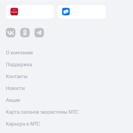
Оплата
по QR-
коду
за границей
тернет-магазин
Смартфоны
О компании
Наушники
и
Поддержка
колонки
Контакты
Умные
часы
Новости
и
трекеры
Акции
Умный
Карта салонов экосистемы МТС
дом
Карьера в МТС
Планшеты