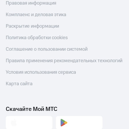
Правовая информация
Пополнить
номер
Комплаенс и деловая этика
МТС
Раскрытие информации
Настройки
автоплатежа
Политика обработки cookies
Пополнить
Соглашение о пользовании системой
номер
другого
Правила применения рекомендательных технологий
оператора
Условия использования сервиса
Оплата
интернета
Карта сайта
и
ТВ
Переводы
с
Скачайте Мой МТС
телефона
на карту
МТС Pay