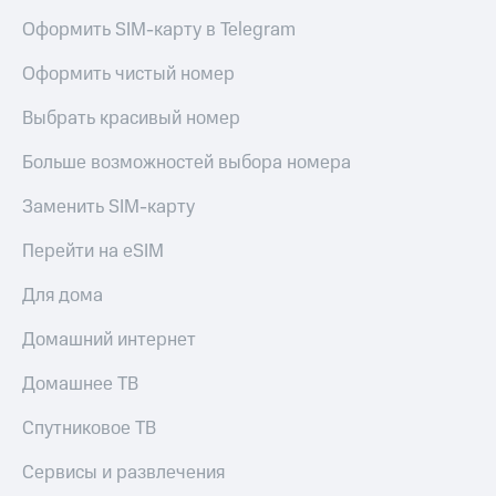
Акции
Покупка
Оформить SIM-карту в Telegram
полисов
Приложения
онлайн
Оформить чистый номер
КИОН
Скидка 30%
на связь
Выбрать красивый номер
КИОН
Музыка
С картой
Больше возможностей выбора номера
МТС
КИОН
Деньги
Строки
Заменить SIM-карту
МТС
Накопления
Live
Перейти на eSIM
Откладывайте
Гудок
Для дома
деньги
и получайте
Мой
доход 15%
Домашний интернет
МТС
Акции
Условия
Домашнее ТВ
Все
пополнения
приложения
Спутниковое ТВ
Финансы
Скидка
Инвестиции
30%
Сервисы и развлечения
на связь