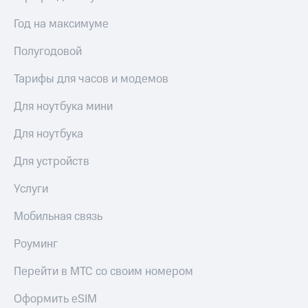
общие
подписки
КИОН
Год на максимуме
и услуги,
Музыка
доступ
Полугодовой
к геолокации
КИОН
Кино,
Строки
Тарифы для часов и модемов
музыка,
книги
Live
Для ноутбука мини
и не
только
Гудок
Для ноутбука
Безопасность
Мой
Для устройств
МТС
Финансы
Услуги
Все
Детям
приложения
и родителям
Мобильная связь
Инвестиции
Здоровье
Роуминг
и фитнес
Получайте
доход
Перейти в МТС со своим номером
Приложения
онлайн
от МТС
Страхование
Оформить eSIM