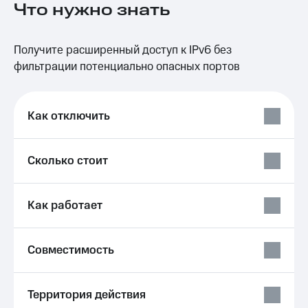
Что нужно знать
на связь
Роуминг
Тарифы
Получите расширенный доступ к IPv6 без
RED,
Семейная
РИИЛ
фильтрации потенциально опасных портов
группа
и МТС
Супер
Заказать
дешевле
SIM-
Как отключить
при
карту
оплате
с карты
Оформить
МТС
Сколько стоит
eSIM
Деньги
SIM-
Спутниковое ТВ
Как работает
карта
для
Выберите
иностранцев
и подключите
ТВ
Совместимость
Оформить
с выгодным
чистый
тарифом
номер
Территория действия
Интернет,