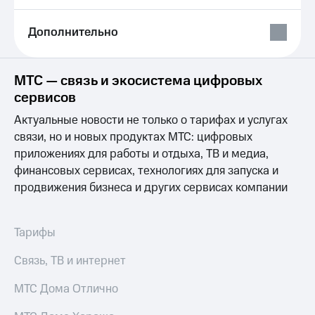
Выбрать
ТВ и телефон
красивый
для дома
номер
Дополнительно
Личный
Заменить
кабинет
SIM-
спутникового
МТС — связь и экосистема цифровых
карту
ТВ
сервисов
Скачать
Перейти
приложение
Актуальные новости не только о тарифах и услугах
на
Мой
eSIM
связи, но и новых продуктах МТС: цифровых
МТС
МТС
приложениях для работы и отдыха, ТВ и медиа,
Для дома
Premium
финансовых сервисах, технологиях для запуска и
Спутниковое ТВ
продвижения бизнеса и других сервисах компании
Выберите
Подписка
и подключите
на гигабайты
ТВ
интернета,
с выгодным
фильмы,
Тарифы
тарифом
музыка
и многое
Связь, ТВ и интернет
Интернет,
другое
ТВ и телефон
Семейная
МТС Дома Отлично
для дома
группа